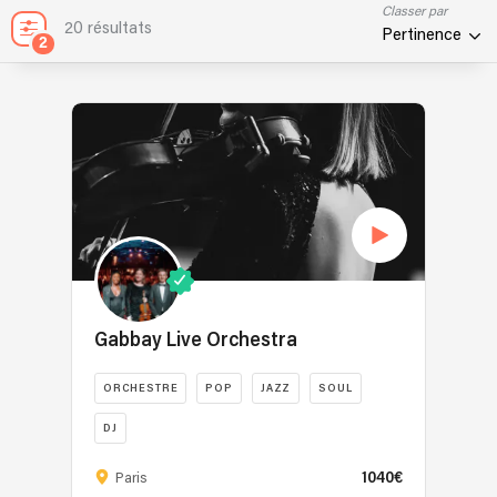
Classer par
20 résultats
Pertinence
2
Gabbay Live Orchestra
ORCHESTRE
POP
JAZZ
SOUL
DJ
Gabbay
1040€
Paris
Live