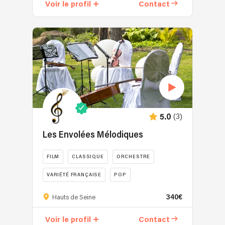
qui
Voir le profil
Contact
un
saura
ensemble
ravir
à
vos
géométrie
invités.
variable
Parce
professionnel
que
au
chaque
cœur
événement
de
est
Paris
unique,
(3)
5.0
,
il
composé
Les Envolées Mélodiques
nous
de
tient
duo/
à
FILM
CLASSIQUE
ORCHESTRE
trio
cœur
et
VARIÉTÉ FRANÇAISE
POP
de
quatuor,
façonner
Avec
incarnant
340€
Hauts de Seine
pour
les
l’élégance
vous
Envolées
de
Voir le profil
Contact
une
Mélodiques,