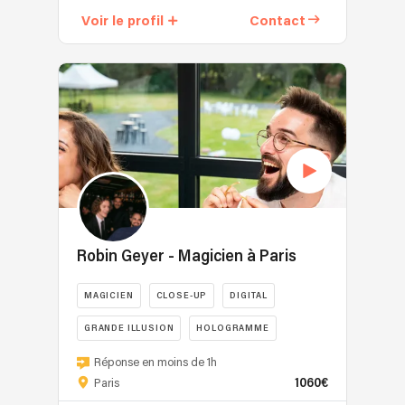
20
Voir le profil
Contact
ans,
Christophe
transforme
la
magie
en
une
véritable
expérience
émotionnelle.
D’abord
autodidacte,
Robin Geyer - Magicien à Paris
il
affine
MAGICIEN
CLOSE-UP
DIGITAL
son
art
GRANDE ILLUSION
HOLOGRAMME
en
Robin
intégrant
Réponse en moins de 1h
Geyer
le
1060€
Paris
-
Double