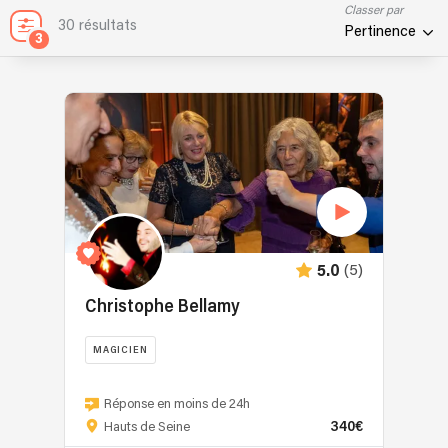
Classer par
30 résultats
Pertinence
3
(5)
5.0
Christophe Bellamy
MAGICIEN
Depuis
plus
Réponse en moins de 24h
340€
de
Hauts de Seine