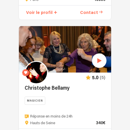
-
Magicien
Voir le profil
Contact
professionnel
à
Paris
et
en
Île-
de-
France
Depuis
plusieurs
(5)
5.0
années,
Robin
Christophe Bellamy
Geyer
s’impose
MAGICIEN
comme
Depuis
l’un
plus
Réponse en moins de 24h
des
340€
de
Hauts de Seine
magiciens
20