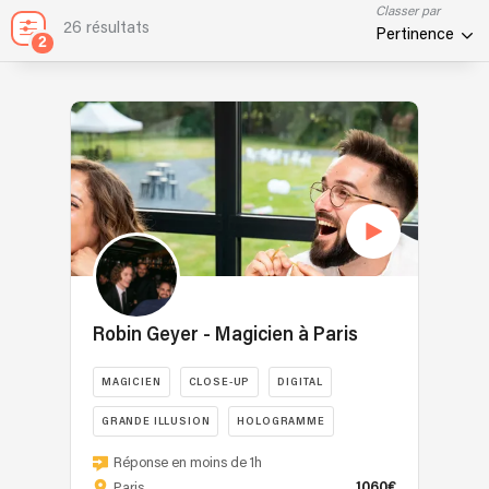
Classer par
26 résultats
Pertinence
2
Robin Geyer - Magicien à Paris
MAGICIEN
CLOSE-UP
DIGITAL
GRANDE ILLUSION
HOLOGRAMME
Robin
Réponse en moins de 1h
Geyer
1060€
Paris