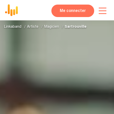
Me connecter
Linkaband
Artiste
Magicien
Sartrouville