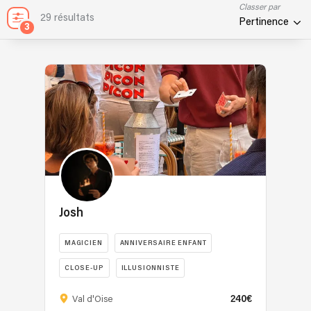
Classer par
29 résultats
Pertinence
3
Josh
MAGICIEN
ANNIVERSAIRE ENFANT
CLOSE-UP
ILLUSIONNISTE
Et
MENTALISTE
240€
Val d'Oise
si