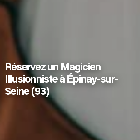
Réservez un Magicien
Illusionniste à Épinay-sur-
Seine (93)