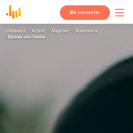
Me connecter
Linkaband
Artiste
Magicien
Illusionniste
Épinay-sur-Seine