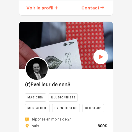
vos
Voir le profil
Contact
invités
vivaient
un
moment
dont
ils
parleront
encore
après
votre
événement
?
(r)Eveilleur de senS
Magicien
passionné
MAGICIEN
ILLUSIONNISTE
depuis
plus
MENTALISTE
HYPNOTISEUR
CLOSE-UP
de
Je
Réponse en moins de 2h
7
suis
600€
Paris
ans,
illusionniste,