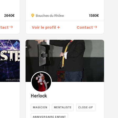
Marc
Céliandre,
2640€
1580€
magicien
Bouches du Rhône
de
tact
Voir le profil
Contact
l'émotion
et
maître
de
l'illusion,
transforme
chaque
performance
en
une
expérience
poétique
Herlock
inoubliable.
Depuis
MAGICIEN
MENTALISTE
CLOSE-UP
son
plus
ANNIVERSAIRE ENFANT