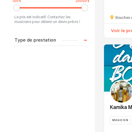
100
20000
Arthur
TIVOLI
Le prix est indicatif. Contactez les
–
Bouches 
musiciens pour obtenir un devis précis !
Magicien
Voir le pr
&
Showman
Type de prestation
Et
si
Type de prestation...
votre
événement
devenait
Recherche par nom
un
moment
de
magie
dont
Kamika M
vos
invités
MAGICIEN
parleront
encore
Kamika