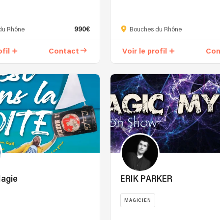
La
force
990€
d'un
du Rhône
Bouches du Rhône
duo
ofil
Contact
Voir le profil
Con
?
Et
bien
c'est
de
multiplier
les
sensibilités
et
les
approches.
Vous
agie
ERIK PARKER
connaissez
peut-
MAGICIEN
être
le
C’est