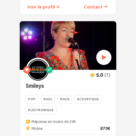
trois
Voir le profil
Contact
musiciens
réunis
autour
d'un
nouveau
projet
:
tenter
de
retrouver
le
(7)
5.0
son
Smileys
qui
régnait
POP
SOUL
ROCK
ACOUSTIQUE
dans
des
ÉLECTRONIQUE
clubs
Le
de
Réponse en moins de 24h
groupe
jazz
870€
Rhône
Smileys
de