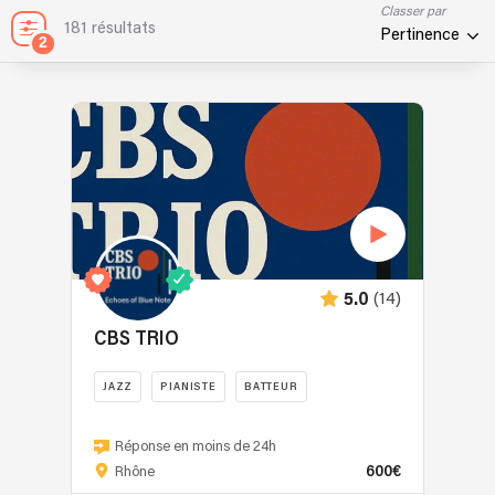
Classer par
181 résultats
Pertinence
2
(14)
5.0
CBS TRIO
JAZZ
PIANISTE
BATTEUR
CBS,
ce
Réponse en moins de 24h
600€
sont
Rhône