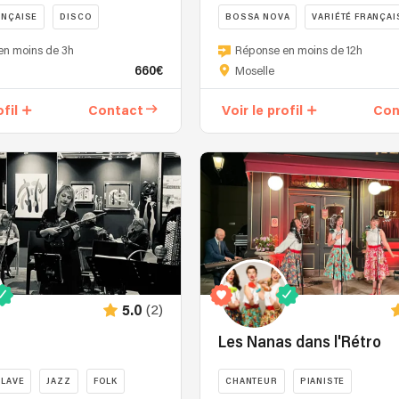
ANÇAISE
DISCO
BOSSA NOVA
VARIÉTÉ FRANÇAI
🔥
en moins de 3h
Réponse en moins de 12h
Los
660€
Moselle
Guapos
–
ofil
Contact
Voir le profil
Con
L'élégance
du
jazz,
l'âme
des
musiques
du
monde
🔥
Los
(2)
5.0
Guapos,
c'est
d
Les Nanas dans l'Rétro
une
r
expérience
SLAVE
JAZZ
FOLK
CHANTEUR
PIANISTE
musicale