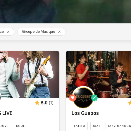
nce
Groupe de Musique
(1)
5.0
 LIVE
Los Guapos
OOVE
SOUL
LATINO
JAZZ
JAZZ MANOU