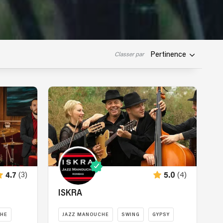
Pertinence
Classer par
(3)
(4)
4.7
5.0
ISKRA
CHE
JAZZ MANOUCHE
SWING
GYPSY