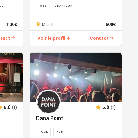
SE
JAZZ
CHANTEUR
Ils
sont
1100€
900€
Moselle
cinq
à
tact
Voir le profil
Contact
communiquer
leur
passion
à
travers
une
musique
où
chacun
apporte
(1)
(1)
5.0
5.0
sa
personnalité,
Dana Point
autant
dans
ROCK
POP
l'interprétation