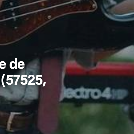
e de
(57525,