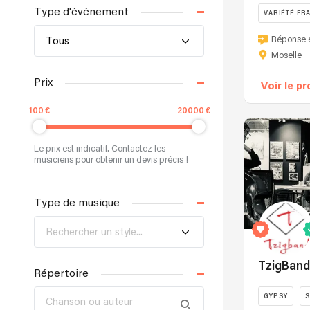
Type d'événement
VARIÉTÉ FR
De
Réponse 
Tous
Bruno
Moselle
Mars
à
Prix
Voir le pr
Mika
et
100
20000
de
Clara
Le prix est indicatif. Contactez les
Luciani
musiciens pour obtenir un devis précis !
à
Gossip,
Type de musique
rien
de
Rechercher un style...
plus
rythmé
pour
TzigBan
Répertoire
vous
accompagne
GYPSY
entre