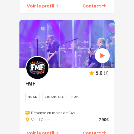
Le
Voir le profil
Contact
groupe
groupe
de
se
rock
produit
qui
sous
reprend
différentes
avec
formules
énergie
:
et
-
passion
Concert
les
:
standards
(1)
5.0
reprises
du
60's
FMF
rock
et
des
70's
ROCK
GUITARISTE
POP
années
parmi
80
plus
Bonjour,
à
de
Faire
Réponse en moins de 24h
aujourd'hui.
790€
70
le
Val d'Oise
Formé
chansons
choix
depuis
Voir le profil
Contact
-
de