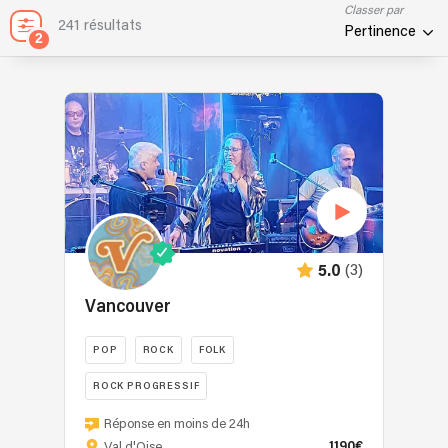
Classer par
241 résultats
Pertinence
2
(3)
5.0
Vancouver
POP
ROCK
FOLK
ROCK PROGRESSIF
Depuis
Réponse en moins de 24h
2015,
1190€
Val d'Oise