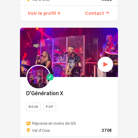
Vancouver
revisite
Voir le profil
Contact
les
standards
des
maîtres
de
la
pop
des
années
60
et
70,
D'Génération X
sans
oublier
ROCK
POP
leurs
D'Generation
dignes
X
Réponse en moins de 12h
héritiers
370€
est
Val d'Oise
contemporains.
un