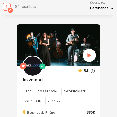
Classer par
84 résultats
Pertinence
2
(1)
5.0
Jazzmood
JAZZ
BOSSA NOVA
SAXOPHONISTE
GUITARISTE
CHANTEUR
Jazzmood
880€
Bouches du Rhône
est