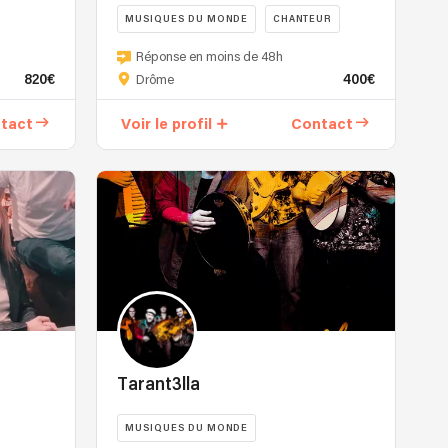
MUSIQUES DU MONDE
CHANTEUR
An'Joy
Réponse en moins de 48h
est
820€
400€
Drôme
un
trio
tact
Voir le profil
Contact
feel
good
issu
d’une
rencontre
il
y
a
8
ans
entre
Joy,
Tarant3lla
son
ukulélé,
MUSIQUES DU MONDE
sa