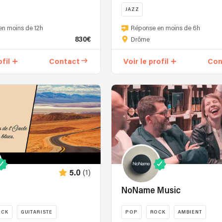
JAZZ
La
en moins de 12h
Réponse en moins de 6h
Vie
830€
Drôme
en
Note
ofil
Contact
Voir le profil
Con
est
un
trio
où
le
chant,
la
contrebasse
et
la
(1)
5.0
guitare
se
NoName Music
mêlent
pour
OCK
GUITARISTE
POP
ROCK
AMBIENT
redonner