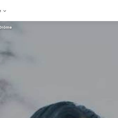
e
-Drôme