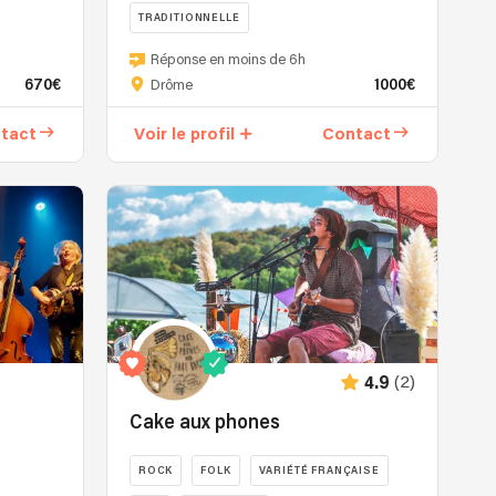
TRADITIONNELLE
voix
cassée
NEW
Réponse en moins de 6h
et
ITALIAN
670€
1000€
Drôme
son
SOUND
brin
Tarant3lla
tact
Voir le profil
Contact
de
est
folie
un
douce;
projet
et
musical
d'Ali,
fondé
percussionniste
et
aux
dirigé
mains
par
d'or
Claudio
un
Del
(2)
4.9
peu
Vecchio,
déjanté;
né
Cake aux phones
lors
du
d'une
désir
ROCK
FOLK
VARIÉTÉ FRANÇAISE
jam
de