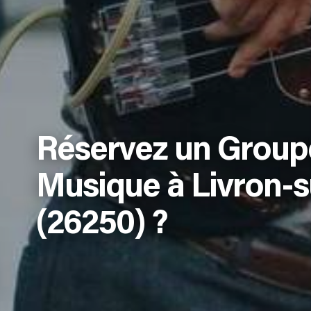
Réservez un Group
Musique à Livron-
(26250) ?