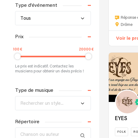
Type d'événement
La
première
Réponse 
Tous
fois
Drôme
que
Liane
Prix
Voir le pr
Edwards
est
100
20000
montée
sur
scène
Le prix est indicatif. Contactez les
musiciens pour obtenir un devis précis !
à
l’age
de
Type de musique
7
ans
Rechercher un style...
chez
elle
EYES
en
Répertoire
Caroline
FOLK
R
du