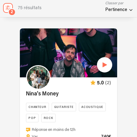
Classer par
75 résultats
Pertinence
2
(2)
5.0
Nina's Money
CHANTEUR
GUITARISTE
ACOUSTIQUE
POP
ROCK
Nina's
Réponse en moins de 12h
Money
740€
Var