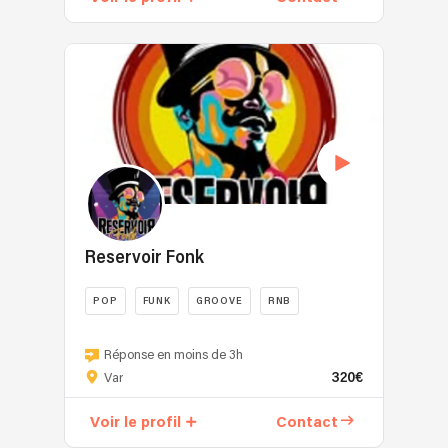
Jazz
et
Swing
made
in
Var.
Mené
par
le
pianiste
Adrian
Reservoir Fonk
et
sa
POP
FUNK
GROOVE
RNB
chanteuse,
le
Reservoir
groupe
fonk
Réponse en moins de 3h
revisite
320€
est
Var
les
un
standards
Voir le profil
Contact
groupe
avec
de