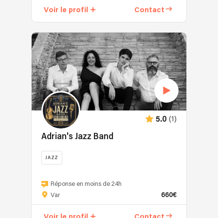
une
Voir le profil
Contact
rock
ambiance
blues
lounge,
à
évolutif
prix
ou
attractif.
festif,
nous
avons
la
formule
qu'il
(1)
5.0
vous
faut
Adrian's Jazz Band
!
JAZZ
Adrian’s
Jazz
Réponse en moins de 24h
660€
Band
Var
–
Voir le profil
Contact
Cool