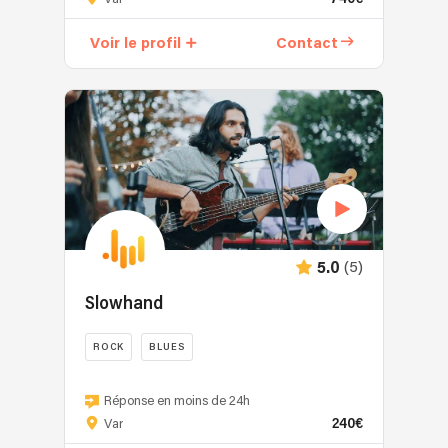
est
un
Voir le profil
Contact
groupe
aux
multiples
facettes
qui
comblera
toutes
vos
envies
:
(5)
5.0
duo,
trio,
Slowhand
quartet,
electro-
ROCK
BLUES
live.
Animation
Que
pour
Réponse en moins de 24h
vous
240€
vos
Var
souhaitez
soirées