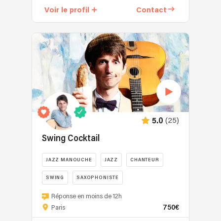
musiques
Voir le profil
Contact
un
actuelles
groupe
internationales,
de
et
reprises
de
rock
jazz
qui
new
vous
orleans.
transporte
Voici
à
quelques
travers
exemples
les
(25)
5.0
de
décennies,
notre
Swing Cocktail
de
répertoire
l'effervescence
:
JAZZ MANOUCHE
JAZZ
CHANTEUR
des
Happy
années
de
SWING
SAXOPHONISTE
60
Pharrell
Swing
jusqu'aux
Réponse en moins de 12h
Williams,
Cocktail,
tubes
750€
Paris
Rehab
c'est
contemporains.
de