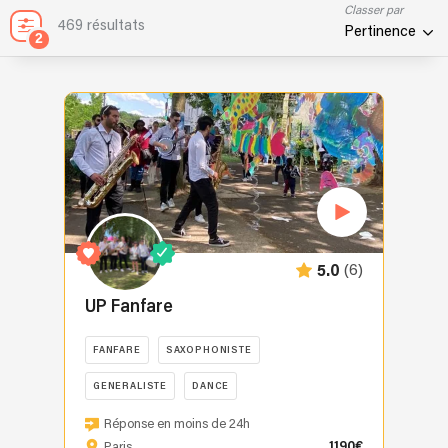
Classer par
469 résultats
Pertinence
2
(6)
5.0
UP Fanfare
FANFARE
SAXOPHONISTE
GENERALISTE
DANCE
Le
Réponse en moins de 24h
UP
1190€
Paris