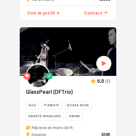
Owen’s
Friends
Voir le profil
Contact
vous
embarque
dans
un
voyage
hypnotique
et
débridé
à
travers
(1)
5.0
l’Irlande
en
GlassPearl (DFTrio)
passant
par
JAZZ
PIANISTE
BOSSA NOVA
la
VARIÉTÉ FRANÇAISE
SWING
Bretagne,
l’Ecosse
Bienvenue
Réponse en moins de 1h
et
dans
610€
Essonne