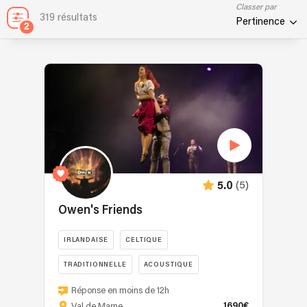
Classer par
319 résultats
Pertinence
2
(5)
5.0
Owen's Friends
IRLANDAISE
CELTIQUE
TRADITIONNELLE
ACOUSTIQUE
Le
MUSIQUES DU MONDE
Réponse en moins de 12h
groupe
1690€
Val de Marne