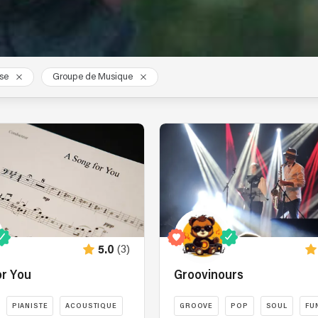
se
Groupe de Musique
(3)
5.0
or You
Groovinours
PIANISTE
ACOUSTIQUE
GROOVE
POP
SOUL
FU