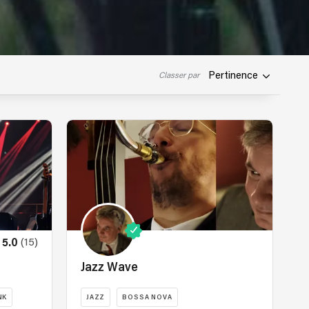
Pertinence
Classer par
(15)
5.0
Jazz Wave
NK
JAZZ
BOSSA NOVA