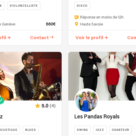
TE
VIOLONCELLISTE
DISCO
Groovinours
Réponse en moins de 12h
vous
660€
e Genève
Haute Savoie
propose
un
ofil
Contact
Voir le profil
Con
show
musical
original :
Offrant
à
la
fois
l'émotion
de
la
(4)
5.0
musique
live
zz
Les Pandas Royals
(chant,
instruments)
OUSTIQUE
BLUES
SWING
JAZZ
CHANTEUR
et