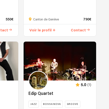
Élégance
Swing
et
550€
790€
Canton de Genève
Rythmes
Latins
tact
Voir le profil
Contact
:
Votre
Trio
de
Jazz
à
Genève
Plongez
dans
l'ambiance
intemporelle
(1)
5.0
du
Edip Quartet
jazz
avec
JAZZ
BOSSA NOVA
GROOVE
notre