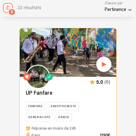
Classer par
22 résultats
Pertinence
2
(6)
5.0
UP Fanfare
FANFARE
SAXOPHONISTE
GENERALISTE
DANCE
Réponse en moins de 24h
1190€
Paris