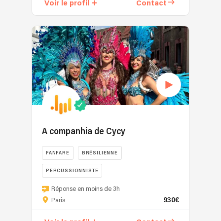
Voir le profil
Contact
A companhia de Cycy
FANFARE
BRÉSILIENNE
PERCUSSIONNISTE
MUSIQUES DU MONDE
Réponse en moins de 3h
LATINO
930€
Paris