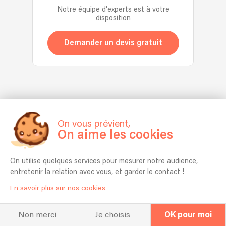
poursuit
proposant
Moderne,
Confolens.
Notre équipe d'experts est à votre
Depuis
sa
un
disposition
d'acrobatie,
3
voie
Flamenco
de
ans,
artistique
traditionnel,
Line
Demander un devis gratuit
nous
et
ou
Dance,
défilons
se
plus
de
au
forme
festif
Maddisson,
cœur
dans
pour
de
du
diverses
des
Country,
Carnaval
disciplines
évènements
de
de
afin
privés.
LadyStyling
Rio
On vous prévient,
d’être
ou
On aime les cookies
et
polyvalente
d'autres
avons
:
danses?
participé
danse
On utilise quelques services pour mesurer notre audience,
🔹Un
à
classique,
entretenir la relation avec vous, et garder le contact !
show
de
contemporain,
pour
prestigieux
En savoir plus sur nos cookies
jazz,
avoir
événements
hip-
des
internationaux,
hop,
Non merci
Je choisis
OK pour moi
étoiles
tels
cabaret,