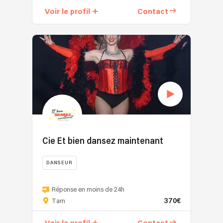
acroyoga
Voir le profil
Contact
portés
acrobatiques
echassier
1m10
Cie Et bien dansez maintenant
DANSEUR
La
Cie
Réponse en moins de 24h
370€
"Et
Tarn
bien
dansez