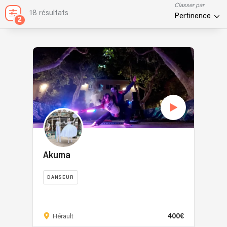
Classer par
18 résultats
Pertinence
2
Akuma
DANSEUR
Jongleur
led
400€
feu
Hérault