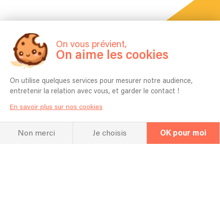
On vous prévient,
On aime les cookies
On utilise quelques services pour mesurer notre audience,
entretenir la relation avec vous, et garder le contact !
La FAQ
Questions fréquentes
En savoir plus sur nos cookies
Non merci
Je choisis
OK pour moi
Pour quel type d’événement jouez vous
en général ? Mariage, Entreprise,
Anniversaire etc ?
Concerts, festivals, mariages
Combien de temps vous faut-il pour
l'installation ?