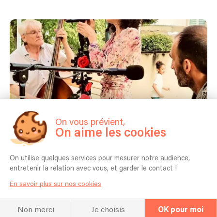
On vous prévient,
On aime les cookies
On utilise quelques services pour mesurer notre audience,
Concerts passés
entretenir la relation avec vous, et garder le contact !
15/08/2025 - Saint-Just - Soirée privée anniversaire mariage
En savoir plus sur nos cookies
28/06/2025 - Creys - Soirée privée Club Football
Non merci
Je choisis
OK pour moi