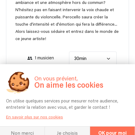
ambiance et une atmosphère hors du commun?
N'hésitez pas en faisant intervenir la voix chaude et
puissante du violoncelle. Perocello saura créer la
touche d'intensité et d'émotion qui fera la différence...
Alors laissez-vous séduire et entrez dans le monde de
ce jeune artiste!
1 musicien
30min
290 €
On vous prévient,
Contacter
À partir de
On aime les cookies
Autonome en matériel pour moins de 100 personnes.
On utilise quelques services pour mesurer notre audience,
entretenir la relation avec vous, et garder le contact !
En savoir plus sur nos cookies
Non merci
Je choisis
OK pour moi