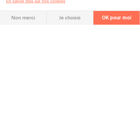
En savoir plus sur nos cookies
Hall Of Fame
Non merci
Je choisis
OK pour moi
Concert
Concert passé
24/04/2026 - Maurepas - Meeple Bar