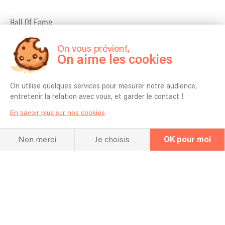
Hall Of Fame
Concert et
On vous prévient,
On aime les cookies
répertoire
On utilise quelques services pour mesurer notre audience,
entretenir la relation avec vous, et garder le contact !
En savoir plus sur nos cookies
Concert passé
Non merci
Je choisis
OK pour moi
30/01/2026 - Restaurant Le Bo Ranch (77) - Concert piano voix
Aperçu du répertoire