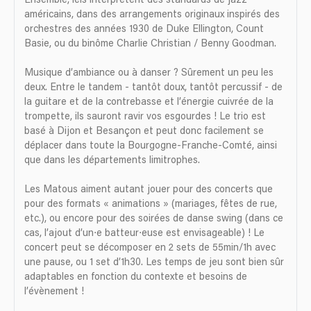
Ensemble, iels interprètent des standards de jazz
américains, dans des arrangements originaux inspirés des
orchestres des années 1930 de Duke Ellington, Count
Basie, ou du binôme Charlie Christian / Benny Goodman.
Musique d’ambiance ou à danser ? Sûrement un peu les
deux. Entre le tandem - tantôt doux, tantôt percussif - de
la guitare et de la contrebasse et l’énergie cuivrée de la
trompette, ils sauront ravir vos esgourdes ! Le trio est
basé à Dijon et Besançon et peut donc facilement se
déplacer dans toute la Bourgogne-Franche-Comté, ainsi
que dans les départements limitrophes.
Les Matous aiment autant jouer pour des concerts que
pour des formats « animations » (mariages, fêtes de rue,
etc.), ou encore pour des soirées de danse swing (dans ce
cas, l’ajout d’un⋅e batteur⋅euse est envisageable) ! Le
concert peut se décomposer en 2 sets de 55min/1h avec
une pause, ou 1 set d’1h30. Les temps de jeu sont bien sûr
adaptables en fonction du contexte et besoins de
l’évènement !