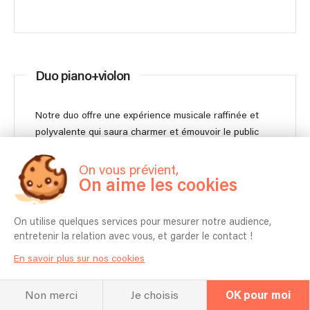
Duo piano+violon
Notre duo offre une expérience musicale raffinée et
polyvalente qui saura charmer et émouvoir le public
avec une répertoire varié avec des classiques
intemporels de la musique classique, des œuvres
On vous prévient,
romantiques émouvantes, ainsi que des
On aime les cookies
interprétations entraînantes de musiques de café-
concert et de chansons populaires.
On utilise quelques services pour mesurer notre audience,
entretenir la relation avec vous, et garder le contact !
En savoir plus sur nos cookies
2 musiciens
1h00
Non merci
Je choisis
OK pour moi
550 €
Contacter
À partir de