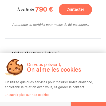
790 €
Contacter
À partir de
Autonome en matériel pour moins de 50 personnes.
Violon Électrique ( show )
On vous prévient,
Une performance live spectaculaire où les sons
On aime les cookies
modernes du DJ rencontrent la puissance et la
sensualité du violon électrique, créant une ambiance
On utilise quelques services pour mesurer notre audience,
unique et festive sur la piste de danse.
entretenir la relation avec vous, et garder le contact !
En savoir plus sur nos cookies
1 musicien
30min