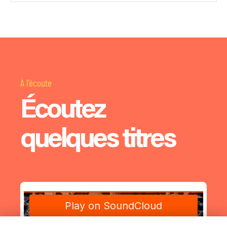
À l'écoute
Écoutez
quelques titres