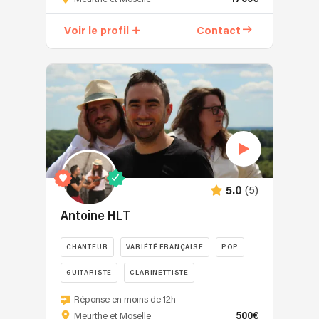
la
française"
Voir le profil
Contact
C'est
un
trio
vocal
féminin
dont
les
artistes
ont
en
(5)
5.0
commun
le
Antoine HLT
goût
des
CHANTEUR
VARIÉTÉ FRANÇAISE
POP
anciennes
GUITARISTE
CLARINETTISTE
chansons
françaises,
Passionné
Réponse en moins de 12h
donc
par
500€
Meurthe et Moselle