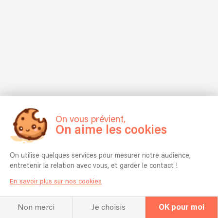
partager
a
fil
Je
avec
un
des
peux
lui
Incroyable
répétitions,
donc
les
Talent,
le
facilement
émotions
puis
travail
faire
qui
en
se
des
émanent
2015,
mêle
mariages,
de
elle
à
maison
toutes
remporte
la
de
ces
le
passion,
retraite,
mélodies...
concours
une
fêtes
On vous prévient,
"Les
On aime les cookies
cohésion
privées
Espoirs
se
et
de
crée
autres.
On utilise quelques services pour mesurer notre audience,
la
;
N'hésitez
entretenir la relation avec vous, et garder le contact !
Chanson".
une
pas
Par
combinaison
En savoir plus sur nos cookies
à
la
gagnante
aller
suite,
qui
jeter
Non merci
Je choisis
OK pour moi
elle
permet
un