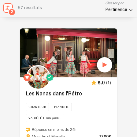
Classer par
67 résultats
Pertinence
2
(1)
5.0
Les Nanas dans l'Rétro
CHANTEUR
PIANISTE
VARIÉTÉ FRANÇAISE
"L'élégance
Réponse en moins de 24h
à
1700€
Meurthe et Moselle