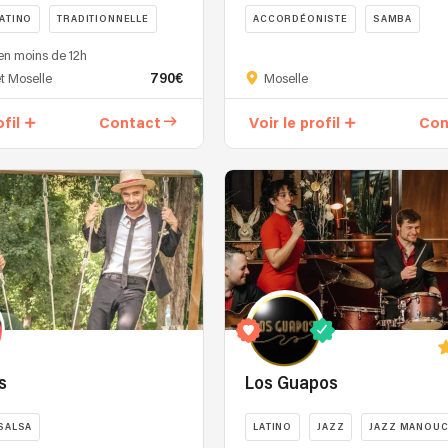
ATINO
TRADITIONNELLE
ACCORDÉONISTE
SAMBA
en moins de 12h
CLARINETTISTE
CONTREBASSIS
790€
t Moselle
Moselle
ofil
Contact
Voir le profil
Con
s
Los Guapos
SALSA
LATINO
JAZZ
JAZZ MANOU