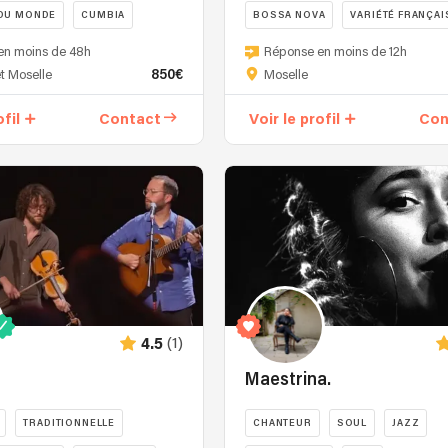
DU MONDE
CUMBIA
BOSSA NOVA
VARIÉTÉ FRANÇAI
en moins de 48h
Réponse en moins de 12h
850€
t Moselle
Moselle
ofil
Contact
Voir le profil
Con
(1)
4.5
Maestrina.
TRADITIONNELLE
CHANTEUR
SOUL
JAZZ