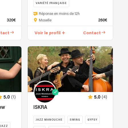
VARIÉTÉ FRANÇAISE
Réponse en moins de 12h
320€
260€
Moselle
tact
Voir le profil
Contact
(1)
(4)
5.0
5.0
low
ISKRA
JAZZ MANOUCHE
SWING
GYPSY
JAZZ