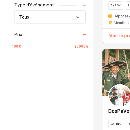
Type d'événement
GYPSY
L
Réponse 
Tous
Meurthe e
Prix
Voir le pr
100
20000
Le prix est indicatif. Contactez les
musiciens pour obtenir un devis précis !
Type de musique
Musiques du Monde
DosPaVo
Répertoire
LATINO