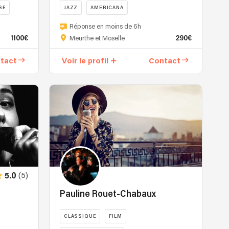
SE
JAZZ
AMERICANA
Réponse en moins de 6h
1100€
290€
Meurthe et Moselle
tact
Voir le profil
Contact
(5)
5.0
Pauline Rouet-Chabaux
CLASSIQUE
FILM