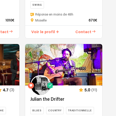
SWING
TE
Réponse en moins de 48h
1010€
670€
Moselle
tact
Voir le profil
Contact
(3)
(11)
4.7
5.0
Julian the Drifter
CHE
BLUES
COUNTRY
TRADITIONNELLE