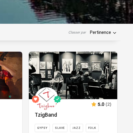
Pertinence
Classer par
(2)
5.0
TzigBand
GYPSY
SLAVE
JAZZ
FOLK