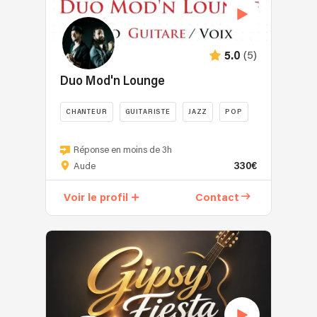
mettra
fine.
avec
swing
:
l’accent
📖
moi.
et
Les
sur
Pour
Départements
la
plus
un
(5)
découvrir
5.0
11,
soul
grands
style
mon
34
va
standards
Duo Mod'n Lounge
“jazz
parcours
et
se
de
classique”,
et
66
glisser
Jazz
CHANTEUR
GUITARISTE
JAZZ
POP
avec
mes
A
aux
de
des
références
bientôt
Duo
oreilles
la
standards
Rendez-
!
Cool
Réponse en moins de 3h
dans
Nouvelle
de
vous
330€
&
Aude
une
Orléans,
jazz,
sur
Classy,
version
chantés
de
mon
Voir le profil
Contact
Pop
tamisée,
(avec
bossa
site,
&
douce,
2
nova,
onglet
Jazzy,
afin
chanteurs-
de
"Parcours
Moderne
de
instrumentistes
swing
/
&
caresser
dans
sur
Biographie"
Lounge.
les
le
un
:
Retrouvez
émotions....
groupe)
son
vous
les
Et
et