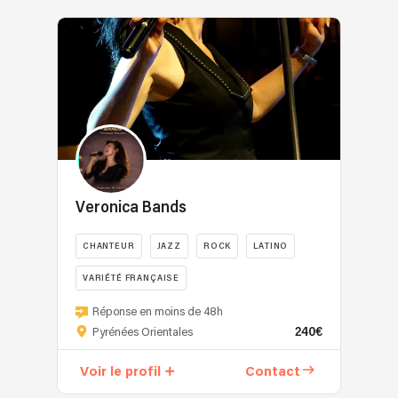
des
basé
Emma
et
la
plus
entre
Peters,
même
douceur
grands
TOULOUSE
Louis
Electro
de
standards
et
Chedid
pour
la
anglo-
ROSAS
et
une
vie
saxons,
en
dernièrement
ambiance
et
dans
Espagne
Juliette
festive
et
le
sur
Armanet
et
invite
style
la
au
chaleureuse
à
requis
Costa
festival
Des
la
:
Brava.
de
Veronica Bands
morceaux
danse
jazz,
Seize
Carcassonne. ​
en
si
pop,
The
Elle
français
CHANTEUR
JAZZ
ROCK
LATINO
l’envie
rock,
Day
se
ou
s’en
ambient...
VARIÉTÉ FRANÇAISE
est
produit
en
ressent.
-
disponible
également
🎤
anglais
Nous
Réponse en moins de 48h
en
pour
dans
VERONICA
avec
espérons
240€
Pyrénées Orientales
tant
jouer
les
BANDS
la
ainsi
que
partout
lieux
Une
même
vous
Voir le profil
Contact
batteur,
en
atypiques
voix,
énergie,
convaincre
groupe