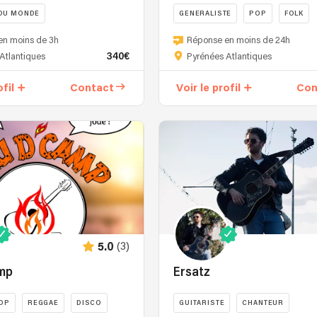
DU MONDE
GENERALISTE
POP
FOLK
vous
ANÇAISE
en moins de 3h
Réponse en moins de 24h
souhaitez
340€
Atlantiques
Pyrénées Atlantiques
offrir
à
ofil
Contact
Voir le profil
Con
vos
convives
,pour
vos
animations,
de
la
s
musique
"Live",
je
(3)
5.0
suis
votre
mp
Ersatz
homme
!
OP
REGGAE
DISCO
GUITARISTE
CHANTEUR
Je