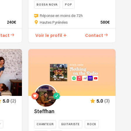
BOSSA NOVA
POP
avec
"Color
Composé
Réponse en moins de 72h
Latino",
d'une
240€
580€
Hautes Pyrénées
un
jeune
moment
bassiste-
tact
Voir le profil
Contact
musical
flûtiste-
qui
chanteuse
fusionne
à
guitare,
la
voix
voix
et
envoutante
percussions
et
pour
d'un
créer
guitariste
un
acoustique
(2)
(3)
5.0
5.0
mariage
aguerri,
sonore
ces
Steffhan
incomparable.
musiciens
Lors
passionnés
P
CHANTEUR
GUITARISTE
ROCK
de
vous