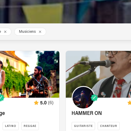
e
Musiciens
(6)
5.0
ge
HAMMER ON
LATINO
REGGAE
GUITARISTE
CHANTEUR