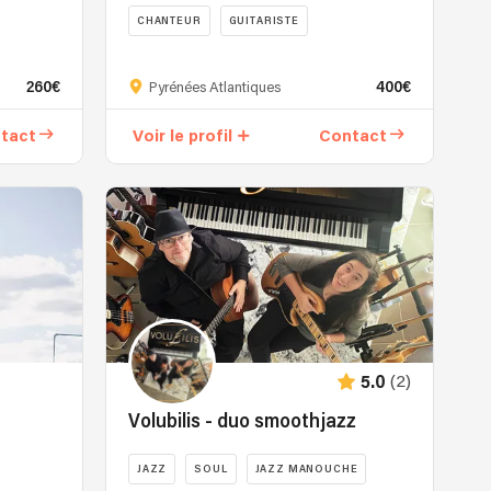
CHANTEUR
GUITARISTE
Juan
ACOUSTIQUE
Valiente
260€
400€
Pyrénées Atlantiques
vous
emmène
tact
Voir le profil
Contact
dans
un
univers
de
rythmes
et
de
mélodies
entraînantes.
Plongez
(2)
5.0
au
cœur
Volubilis - duo smoothjazz
des
cultures
JAZZ
SOUL
JAZZ MANOUCHE
latines