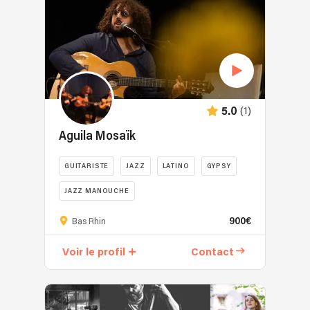
(1)
5.0
Aguila Mosaïk
GUITARISTE
JAZZ
LATINO
GYPSY
JAZZ MANOUCHE
900€
Bas Rhin
Voir le profil
Contact