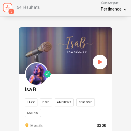
Classer par
54 résultats
Pertinence
3
Isa B
JAZZ
POP
AMBIENT
GROOVE
LATINO
330€
Moselle