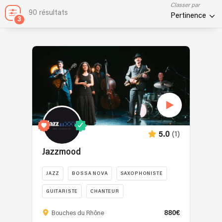
Classer par
90 résultats
Pertinence
3
(1)
5.0
Jazzmood
JAZZ
BOSSA NOVA
SAXOPHONISTE
GUITARISTE
CHANTEUR
880€
Bouches du Rhône