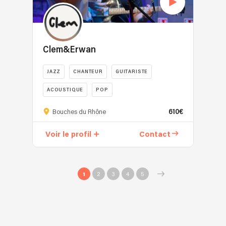
Clem&Erwan
JAZZ
CHANTEUR
GUITARISTE
ACOUSTIQUE
POP
610€
Bouches du Rhône
Voir le profil
Contact
1
2
3
4
5