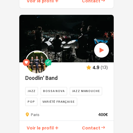
Voir le profil
Contact
(13)
4.9
Doodlin' Band
JAZZ
BOSSA NOVA
JAZZ MANOUCHE
POP
VARIÉTÉ FRANÇAISE
400€
Paris
Voir le profil
Contact