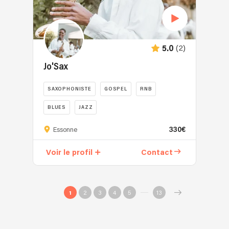
(2)
5.0
Jo'Sax
SAXOPHONISTE
GOSPEL
RNB
BLUES
JAZZ
330€
Essonne
Voir le profil
Contact
1
2
3
4
5
13