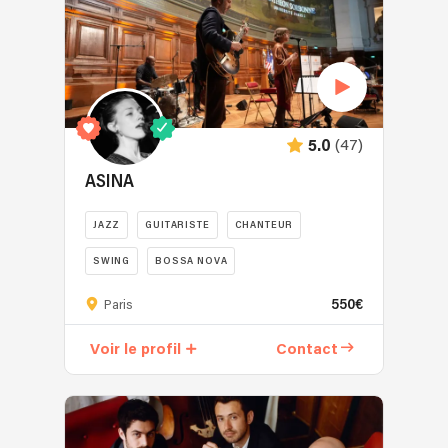
(47)
5.0
ASINA
JAZZ
GUITARISTE
CHANTEUR
SWING
BOSSA NOVA
550€
Paris
Voir le profil
Contact