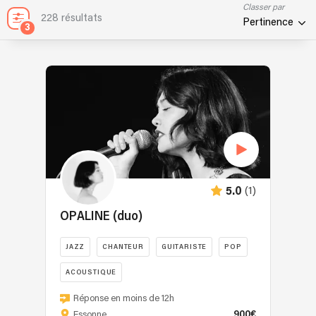
Classer par
228 résultats
Pertinence
3
(1)
5.0
OPALINE (duo)
JAZZ
CHANTEUR
GUITARISTE
POP
ACOUSTIQUE
Réponse en moins de 12h
900€
Essonne