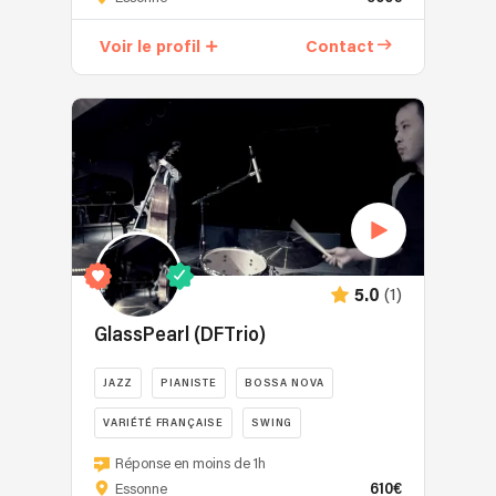
Voir le profil
Contact
(1)
5.0
GlassPearl (DFTrio)
JAZZ
PIANISTE
BOSSA NOVA
VARIÉTÉ FRANÇAISE
SWING
Réponse en moins de 1h
610€
Essonne