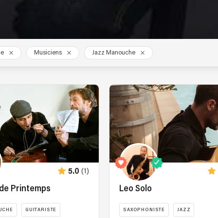
ce
Musiciens
Jazz Manouche
(1)
5.0
 de Printemps
Leo Solo
UCHE
GUITARISTE
SAXOPHONISTE
JAZZ