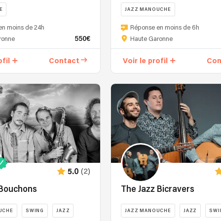
E
JAZZ MANOUCHE
en moins de 24h
Réponse en moins de 6h
550€
ronne
Haute Garonne
ofil
Contact
Voir le profil
Con
(2)
5.0
-Bouchons
The Jazz Bicravers
UCHE
SWING
JAZZ
JAZZ MANOUCHE
JAZZ
SWI