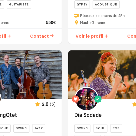
E
GUITARISTE
GYPSY
ACOUSTIQUE
Réponse en moins de 48h
550€
ronne
Haute Garonne
ofil
Contact
Voir le profil
Con
(5)
5.0
ingQtet
Día Sodade
UCHE
SWING
JAZZ
SWING
SOUL
POP