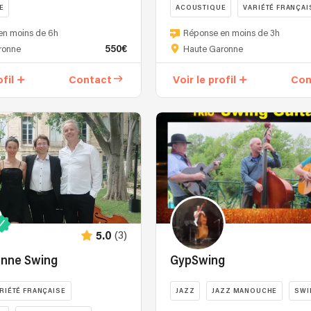
E
ACOUSTIQUE
VARIÉTÉ FRANÇAI
en moins de 6h
Réponse en moins de 3h
550€
ronne
Haute Garonne
ofil
Contact
Voir le profil
Con
(3)
5.0
anne Swing
GypSwing
RIÉTÉ FRANÇAISE
JAZZ
JAZZ MANOUCHE
SWI