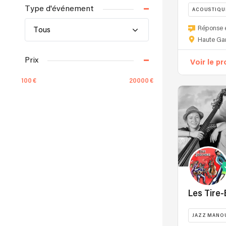
Type d'événement
ACOUSTIQU
Réponse 
Tous
Haute Ga
Prix
Voir le pr
100
20000
Le prix est indicatif. Contactez les
musiciens pour obtenir un devis précis !
Type de musique
Jazz Manouche
Les Tire
Répertoire
JAZZ MANO