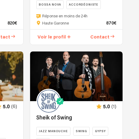
BOSSA NOVA
ACCORDÉONISTE
Réponse en moins de 24h
820€
870€
Haute Garonne
tact
Voir le profil
Contact
(6)
(1)
5.0
5.0
Sheik of Swing
JAZZ MANOUCHE
SWING
GYPSY