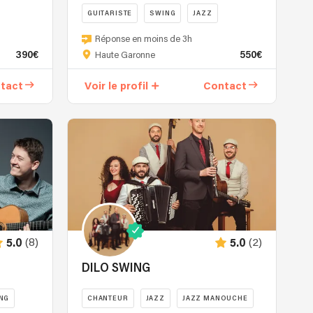
GUITARISTE
SWING
JAZZ
Réponse en moins de 3h
390€
550€
Haute Garonne
tact
Voir le profil
Contact
(8)
(2)
5.0
5.0
DILO SWING
NG
CHANTEUR
JAZZ
JAZZ MANOUCHE