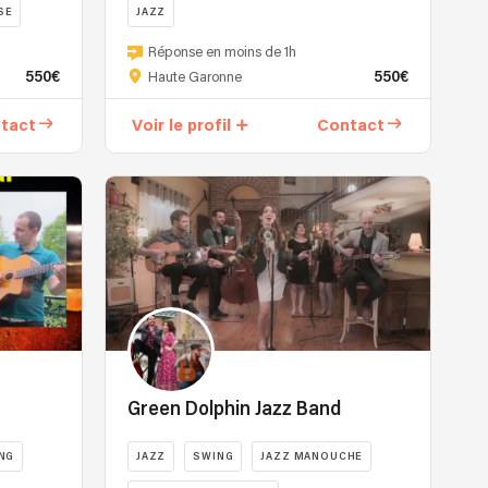
SE
JAZZ
Réponse en moins de 1h
550€
550€
Haute Garonne
tact
Voir le profil
Contact
Green Dolphin Jazz Band
NG
JAZZ
SWING
JAZZ MANOUCHE