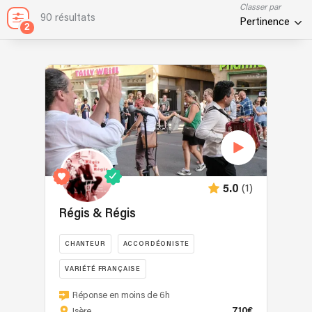
Classer par
90 résultats
Pertinence
2
(1)
5.0
Régis & Régis
CHANTEUR
ACCORDÉONISTE
VARIÉTÉ FRANÇAISE
Régis
Réponse en moins de 6h
&
710€
Isère