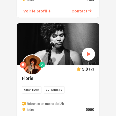
Régis
est
Voir le profil
Contact
un
duo
de
reprise
de
chansons
mais
pas
que…
Simple,
(2)
5.0
efficace
et
Florie
sans
trop
CHANTEUR
GUITARISTE
de
Florie
fioritures,
Florie
Réponse en moins de 12h
Régis
500€
est
Isère
&
une