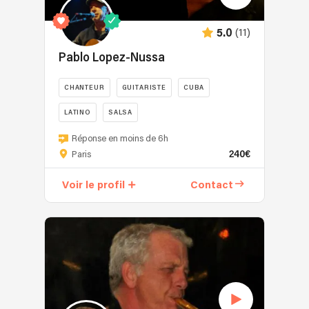
un
cœur
(11)
5.0
plein
de
Pablo Lopez-Nussa
musique.
Depuis
CHANTEUR
GUITARISTE
CUBA
mon
LATINO
SALSA
plus
jeune
Musique
Réponse en moins de 6h
âge,
Cubaine:
240€
Paris
la
La
musique
musique
Voir le profil
Contact
est
de
ma
Pablo
passion.
est
Chaque
intimiste
note,
à
chaque
la
mélodie,
fois
me
douce