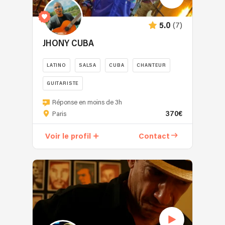
(7)
5.0
JHONY CUBA
LATINO
SALSA
CUBA
CHANTEUR
GUITARISTE
Bonjour
Réponse en moins de 3h
à
370€
Paris
tous
!
Voir le profil
Contact
Je
suis
JHONY
MARTINEZ,
un
chanteur
passionné
avec