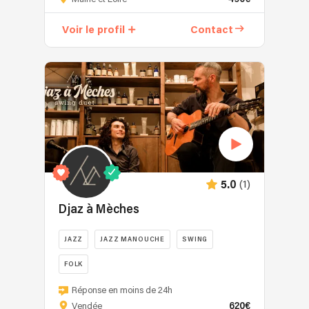
PLUS
(solo
Voir le profil
Contact
piano/chant/beats)
ou
-
MOZZA
SALAD
(duo/trio
de
multi-
instrumentistes
+
(1)
5.0
beats)
Des
Djaz à Mèches
mégamixs
de
JAZZ
JAZZ MANOUCHE
SWING
tubes
FOLK
de
1960
Apportez
Réponse en moins de 24h
à
une
620€
Vendée