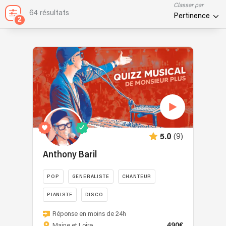
Classer par
64 résultats
Pertinence
2
(9)
5.0
Anthony Baril
POP
GENERALISTE
CHANTEUR
PIANISTE
DISCO
-
Réponse en moins de 24h
MONSIEUR
490€
Maine et Loire