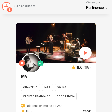
Classer par
617 résultats
Pertinence
2
(68)
5.0
MV
CHANTEUR
JAZZ
SWING
VARIÉTÉ FRANÇAISE
BOSSA NOVA
MV
Réponse en moins de 24h
vous
240€
Paris