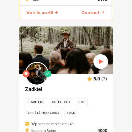
convie
à
Voir le profil
Contact
une
promenade
musicale
sur
les
continents
jazz
et
bossa.
Elle
(7)
5.0
revisite
aussi
Zadkiel
des
morceaux
CHANTEUR
GUITARISTE
POP
pop
VARIÉTÉ FRANÇAISE
FOLK
et
présente
Zadkiel
Réponse en moins de 24h
ses
est
400€
Hauts de Seine