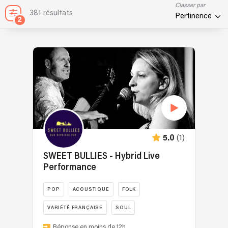
Classer par
381 résultats
Pertinence
2
(1)
5.0
SWEET BULLIES - Hybrid Live
Performance
POP
ACOUSTIQUE
FOLK
VARIÉTÉ FRANÇAISE
SOUL
SWEET
Réponse en moins de 12h