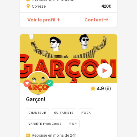
BULLIES
420€
Corrèze
:
Hybrid
Voir le profil
Contact
Live
Performance
C'est
l'alliance
entre
le
charme
d'un
duo
acoustique
(8)
4.9
live
et
Garçon!
l'efficacité
et
CHANTEUR
GUITARISTE
ROCK
l'énergie
VARIÉTÉ FRANÇAISE
POP
d'un
groupe
Garçon!
Réponse en moins de 24h