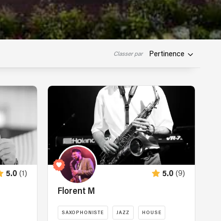
Pertinence
Classer par
(1)
(9)
5.0
5.0
Florent M
SAXOPHONISTE
JAZZ
HOUSE