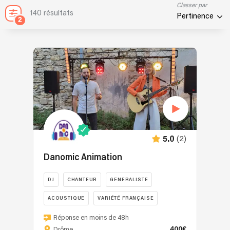
Classer par
140 résultats
Pertinence
2
(2)
5.0
Danomic Animation
DJ
CHANTEUR
GENERALISTE
ACOUSTIQUE
VARIÉTÉ FRANÇAISE
Pendant
Réponse en moins de 48h
près
400€
Drôme