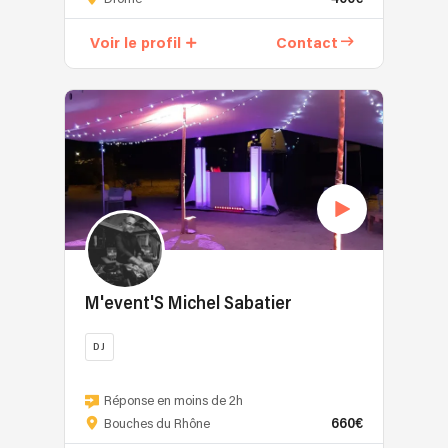
de
10
Voir le profil
Contact
ans,
mes
activités
en
spectacles
et
speakeur
sportif,
m'ont
conduits
sur
des
M'event'S Michel Sabatier
manifestations
variées
DJ
dans
DJ
tout
depuis
Réponse en moins de 2h
le
660€
de
Bouches du Rhône
quart
très