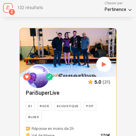
Classer par
132 résultats
Pertinence
2
(21)
5.0
PariSuperLive
DJ
ROCK
ACOUSTIQUE
POP
BLUES
Découvrez
Réponse en moins de 2h
PARISUPERLIVE,
270€
Val de Marne