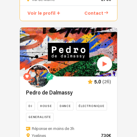
un
collectif
Voir le profil
Contact
d’artistes
professionnels
passionnés
réunissant
DJ,
musiciens
et
chanteurs
pour
créer
(26)
5.0
une
expérience
Pedro de Dalmassy
musicale
complète,
DJ
HOUSE
DANCE
ÉLECTRONIQUE
élégante
GENERALISTE
et
inoubliable.
DJ
Réponse en moins de 3h
Fort
depuis
730€
Yvelines