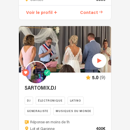
guitariste
chanteur
Voir le profil
Contact
professionnel
depuis
plus
de
10
ans
principalement
Pop,
rock,
...
(9)
5.0
français
et
SARTOMIX.DJ
anglais.
J'ai
DJ
ÉLECTRONIQUE
LATINO
l'habitude
GENERALISTE
MUSIQUES DU MONDE
d'accompagner
les
ECOUTE
Réponse en moins de 1h
évènements
et
400€
Lot et Garonne