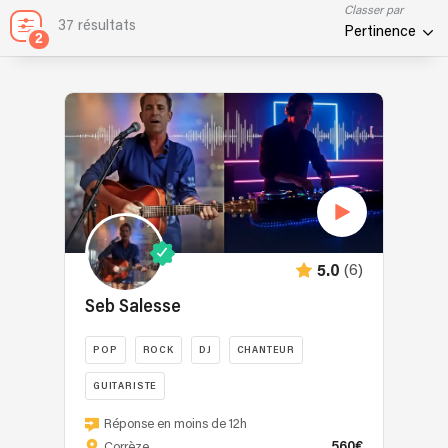
Classer par
37 résultats
Pertinence
2
(6)
5.0
Seb Salesse
POP
ROCK
DJ
CHANTEUR
GUITARISTE
Je
Réponse en moins de 12h
suis
560€
Corrèze