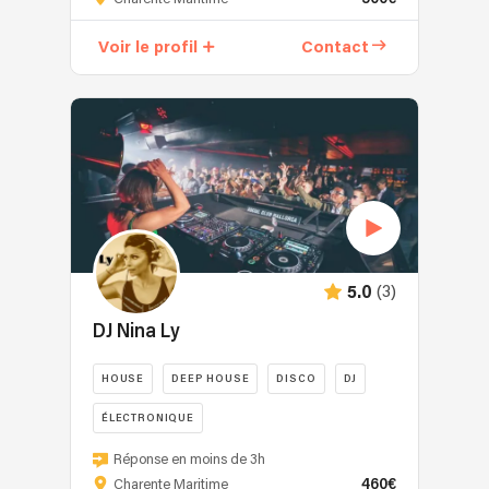
que
musicienne,
Voir le profil
Contact
DJ
et
chanteuse,
je
possède
une
polyvalence
artistique
qui
me
(3)
5.0
permet
de
DJ Nina Ly
vous
offrir
HOUSE
DEEP HOUSE
DISCO
DJ
une
ÉLECTRONIQUE
expérience
musicale
Immergée
Réponse en moins de 3h
unique.
durant
460€
Charente Maritime