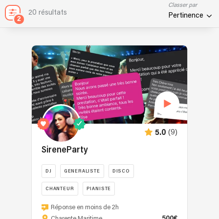
Classer par
20 résultats
Pertinence
2
(9)
5.0
SireneParty
DJ
GENERALISTE
DISCO
CHANTEUR
PIANISTE
En
Réponse en moins de 2h
tant
500€
Charente Maritime