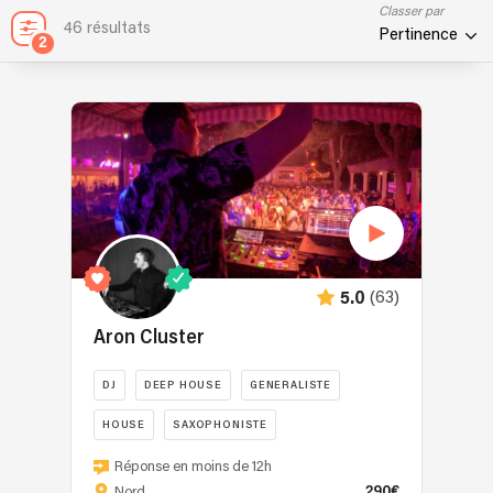
Classer par
46 résultats
Pertinence
2
(63)
5.0
Aron Cluster
DJ
DEEP HOUSE
GENERALISTE
HOUSE
SAXOPHONISTE
DJ
Réponse en moins de 12h
établi
290€
Nord