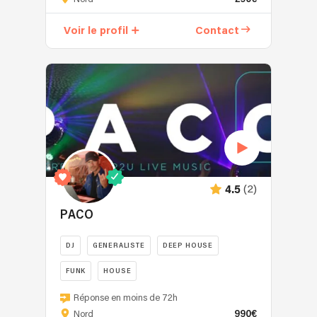
ayant
développé
Voir le profil
Contact
un
style
unique,
je
vous
propose
des
dj-
set
sur
(2)
4.5
mesure,
pouvant
PACO
être
pimentés
DJ
GENERALISTE
DEEP HOUSE
de
FUNK
HOUSE
nouveaux
styles
DJ
Réponse en moins de 72h
House
spécialisé
990€
Nord