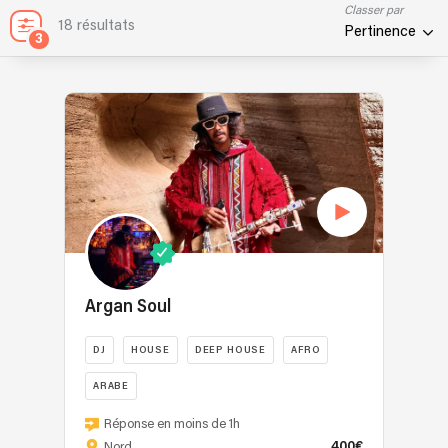
Classer par
18 résultats
Pertinence
3
Argan Soul
DJ
HOUSE
DEEP HOUSE
AFRO
ARABE
Dj
Réponse en moins de 1h
PRODUCER
400€
Nord