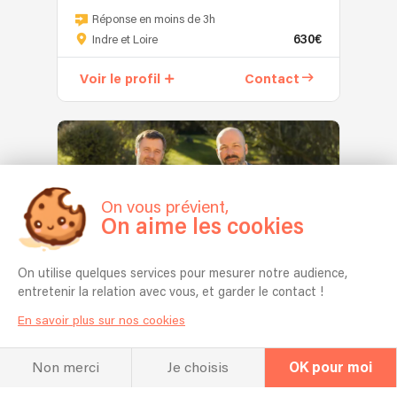
et
humoristiques,
Avec
avec
Réponse en moins de 3h
joe
parfois
sa
un
630€
Indre et Loire
pass
engagées
voix
autre
a
et
cristalline,
musicien
Voir le profil
Contact
un
toujours
puissante
chantant
jazz
pleines
et
les
plus
de
envoûtante,
années
moderne,
vie
Noura
anglo-
inspirés
nous
vous
saxonnes
par
plongent
embarque
70,
des
dans
On vous prévient,
dans
80.....)
artistes
On aime les cookies
un
un
tel
univers
univers
que
chaleureux…
doux
On utilise quelques services pour mesurer notre audience,
(6)
Lou
5.0
Celui
et
entretenir la relation avec vous, et garder le contact !
Tavano
de
pétillant
2 of Us
et
Taforalt
En savoir plus sur nos cookies
!
Cyrille
,
Accompagnée
PIANISTE
CHANTEUR
SOUL
POP
Aimée.
nom
au
Non merci
Je choisis
OK pour moi
Ils
d'un
ROCK
piano
se