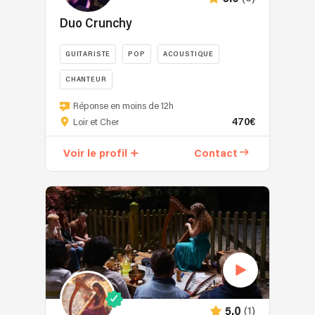
Duo Crunchy
GUITARISTE
POP
ACOUSTIQUE
CHANTEUR
CRUNCHY,
Réponse en moins de 12h
c'est
470€
Loir et Cher
la
voix
Voir le profil
Contact
chaude
de
Gwen
et
la
guitare
généreuse
de
Laurent.
Un
(1)
5.0