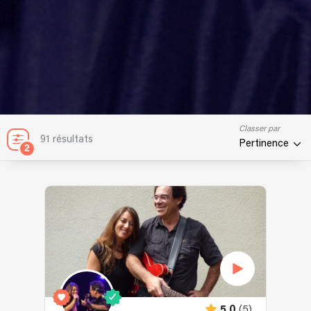
Classer par
91 résultats
Pertinence
2
(5)
5.0