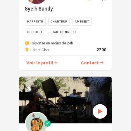
duo
passionné
Syelh Sandy
qui
mêle
HARPISTE
CHANTEUR
AMBIENT
reprises
CELTIQUE
TRADITIONNELLE
et
compositions
Anciennement
Réponse en moins de 24h
originales
Auto-
270€
Loir et Cher
dans
entrepreneur
un
depuis
Voir le profil
Contact
univers
2018
riche
en
:
arts
pop,
du
rock,
spectacle
jazz,
vivant,
chanson
puis
française...
enregistré
Tous
au
les
spectacles
styles,