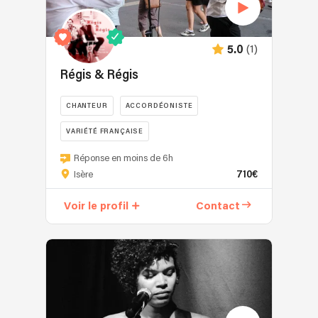
(1)
5.0
Régis & Régis
CHANTEUR
ACCORDÉONISTE
VARIÉTÉ FRANÇAISE
Régis
Réponse en moins de 6h
&
710€
Isère
Régis
est
Voir le profil
Contact
un
duo
de
reprise
de
chansons
mais