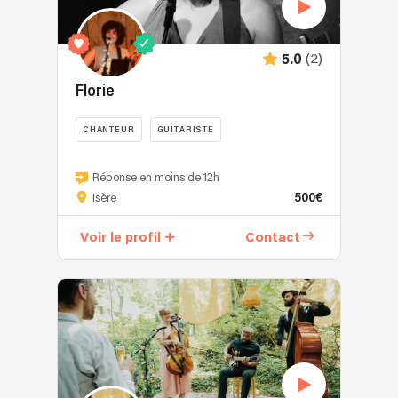
pas
que…
Simple,
(2)
5.0
efficace
et
Florie
sans
trop
CHANTEUR
GUITARISTE
de
Florie
fioritures,
Florie
Réponse en moins de 12h
Régis
500€
est
Isère
&
une
Régis
Voir le profil
Contact
autrice-
se
compositrice-
compose
interprète
d’un
autodiacte
accordéon
originaire
et
de
d’une
Grenoble.
voix
Elle
qui,
monte