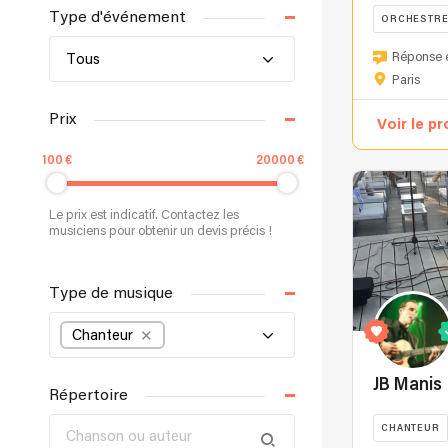
Type d'événement
ORCHESTR
Une
Réponse 
Tous
chanteuse
Paris
de
The
Prix
Voir le pr
Voice
pour
100
20000
sublimer
votre
Le prix est indicatif. Contactez les
événement
musiciens pour obtenir un devis précis !
Shanys,
finaliste
Type de musique
de
The
Chanteur
Voice
2024,
apporte
JB Manis
Répertoire
à
votre
CHANTEUR
événement