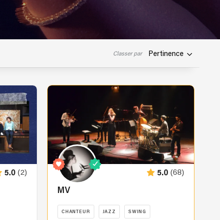
Pertinence
Classer par
(2)
(68)
5.0
5.0
MV
CHANTEUR
JAZZ
SWING