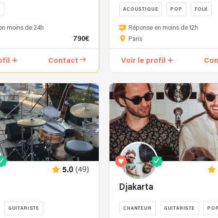
E
ACOUSTIQUE
POP
FOLK
Nous
en moins de 24h
Réponse en moins de 12h
sommes
790€
Paris
Clubjukebox,
un
ofil
Contact
Voir le profil
Con
duo
spécialisé
dans
l'animation
musicale
de
mariages,
anniversaires,
soirées
privées,
(49)
5.0
soirées
d'entreprises...
Djakarta
Notre
cover-
GUITARISTE
CHANTEUR
GUITARISTE
PO
band