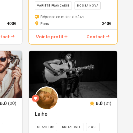
VARIÉTÉ FRANÇAISE
BOSSA NOVA
MV
Réponse en moins de 24h
vous
400€
240€
Paris
convie
à
tact
Voir le profil
Contact
une
promenade
musicale
sur
les
continents
jazz
et
bossa.
Elle
(20)
(21)
5.0
5.0
revisite
aussi
Leiho
des
morceaux
P
CHANTEUR
GUITARISTE
SOUL
pop