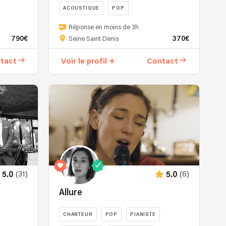
ACOUSTIQUE
POP
et
présente
Dans
Réponse en moins de 3h
ses
l'intimité
790€
370€
Seine Saint Denis
propres
d’une
compositions.
guitare
tact
Voir le profil
Contact
MV
et
a
d’une
suivi
voix,
l'atelier
Leiho
jazz
nous
vocal
promène
de
dans
Sara
un
Lazarus
univers
et
pop
(31)
(6)
5.0
5.0
celui
folk
de
décomplexé.
Allure
Michelle
À
Hendricks
travers
CHANTEUR
POP
PIANISTE
ainsi
un