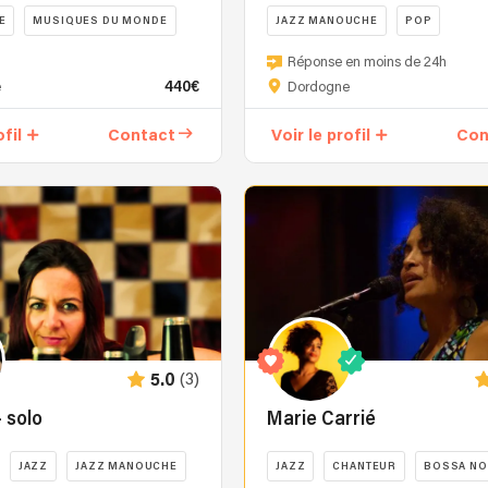
E
MUSIQUES DU MONDE
JAZZ MANOUCHE
POP
Mark
Réponse en moins de 24h
Houchin
440€
e
Dordogne
–
Musicien
ofil
Contact
Voir le profil
Con
solo
et
multi-
disciplinaire
Installé
à
Sarlat
avec
plus
de
(3)
5.0
30
ans
 solo
Marie Carrié
d’expérience,
Mark
JAZZ
JAZZ MANOUCHE
JAZZ
CHANTEUR
BOSSA NO
Houchin