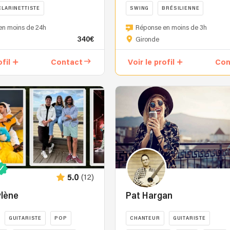
CLARINETTISTE
SWING
BRÉSILIENNE
a
commencé
Née
en moins de 24h
Réponse en moins de 3h
comme
en
340€
Gironde
artiste
France
de
à
ofil
Contact
Voir le profil
Con
rue
Montauban
et
et
a
d'origine
développé
antillaise
un
,Marie
univers
Carrié
mêlant
se
musique,
nt
passionne
interaction
très
et
vite
(12)
5.0
spectacle
pour
vivant.
la
lène
Pat Hargan
Multi-
musique
instrumentiste,
en
GUITARISTE
POP
CHANTEUR
GUITARISTE
il
étudiant