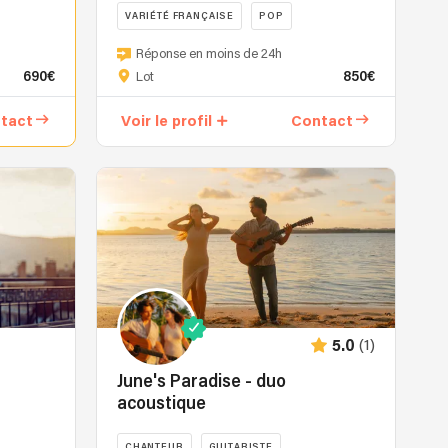
VARIÉTÉ FRANÇAISE
POP
Ambiance
cabaret,
Garçon!
Réponse en moins de 24h
petit
est
690€
850€
Lot
théâtre,
un
bar
groupe
tact
Voir le profil
Contact
de
festif
nuit.
qui
Bruno
reprend
Blum
un
a
répertoire
sorti
de
onze
chanson
albums
française
de
et
chansons
internationale
(1)
5.0
dans
dans
différents
un
June's Paradise - duo
styles
esprit
acoustique
:
rock.
reggae,
Clément,
CHANTEUR
GUITARISTE