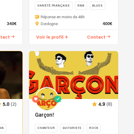
VARIÉTÉ FRANÇAISE
RNB
BLUES
Trio
Réponse en moins de 48h
acoustique
340€
400€
Dordogne
convivial,
original,
tact
Voir le profil
Contact
unique.
Contrebasse,
percu
guitare
sèche
voix.
Ambiance
lettrée,
paroles,
amour
(2)
(8)
5.0
4.9
humour
sexe
Garçon!
et
bon
VA
CHANTEUR
GUITARISTE
ROCK
esprit.