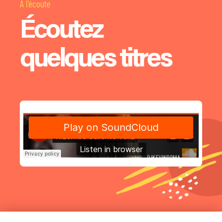
À l'écoute
Écoutez
quelques titres